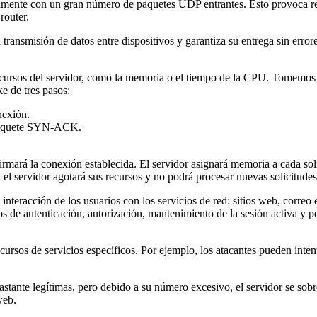
amente con un gran número de paquetes UDP entrantes. Esto provoca retr
router.
 transmisión de datos entre dispositivos y garantiza su entrega sin error
recursos del servidor, como la memoria o el tiempo de la CPU. Tomemos
e de tres pasos:
nexión.
n paquete SYN-ACK.
mará la conexión establecida. El servidor asignará memoria a cada soli
 el servidor agotará sus recursos y no podrá procesar nuevas solicitudes
 interacción de los usuarios con los servicios de red: sitios web, correo 
os de autenticación, autorización, mantenimiento de la sesión activa y p
ecursos de servicios específicos. Por ejemplo, los atacantes pueden int
astante legítimas, pero debido a su número excesivo, el servidor se sobr
web.