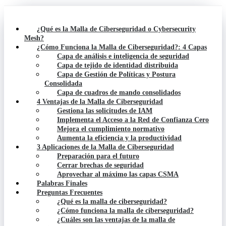
¿Qué es la Malla de Ciberseguridad o Cybersecurity
Mesh?
¿Cómo Funciona la Malla de Ciberseguridad?: 4 Capas
Capa de análisis e inteligencia de seguridad
Capa de tejido de identidad distribuida
Capa de Gestión de Políticas y Postura
Consolidada
Capa de cuadros de mando consolidados
4 Ventajas de la Malla de Ciberseguridad
Gestiona las solicitudes de IAM
Implementa el Acceso a la Red de Confianza Cero
Mejora el cumplimiento normativo
Aumenta la eficiencia y la productividad
3 Aplicaciones de la Malla de Ciberseguridad
Preparación para el futuro
Cerrar brechas de seguridad
Aprovechar al máximo las capas CSMA
Palabras Finales
Preguntas Frecuentes
¿Qué es la malla de ciberseguridad?
¿Cómo funciona la malla de ciberseguridad?
¿Cuáles son las ventajas de la malla de