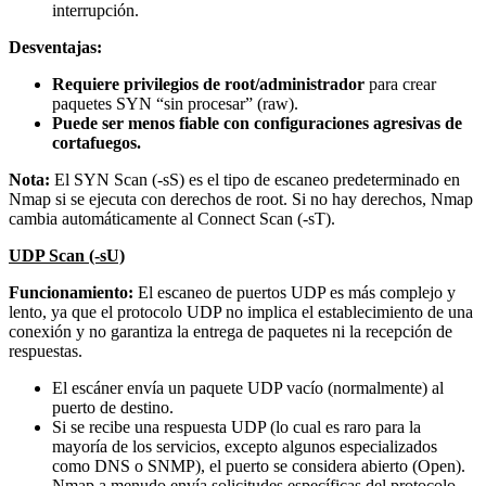
interrupción.
Desventajas:
Requiere privilegios de root/administrador
para crear
paquetes SYN “sin procesar” (raw).
Puede ser menos fiable con configuraciones agresivas de
cortafuegos.
Nota:
El SYN Scan (-sS) es el tipo de escaneo predeterminado en
Nmap si se ejecuta con derechos de root. Si no hay derechos, Nmap
cambia automáticamente al Connect Scan (-sT).
UDP Scan (-sU)
Funcionamiento:
El escaneo de puertos UDP es más complejo y
lento, ya que el protocolo UDP no implica el establecimiento de una
conexión y no garantiza la entrega de paquetes ni la recepción de
respuestas.
El escáner envía un paquete UDP vacío (normalmente) al
puerto de destino.
Si se recibe una respuesta UDP (lo cual es raro para la
mayoría de los servicios, excepto algunos especializados
como DNS o SNMP), el puerto se considera abierto (Open).
Nmap a menudo envía solicitudes específicas del protocolo