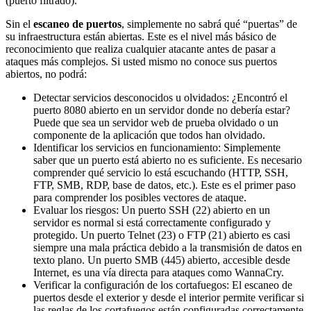
(puerto filtrado).
Sin el
escaneo de puertos
, simplemente no sabrá qué “puertas” de
su infraestructura están abiertas. Este es el nivel más básico de
reconocimiento que realiza cualquier atacante antes de pasar a
ataques más complejos. Si usted mismo no conoce sus puertos
abiertos, no podrá:
Detectar servicios desconocidos u olvidados: ¿Encontró el
puerto 8080 abierto en un servidor donde no debería estar?
Puede que sea un servidor web de prueba olvidado o un
componente de la aplicación que todos han olvidado.
Identificar los servicios en funcionamiento: Simplemente
saber que un puerto está abierto no es suficiente. Es necesario
comprender qué servicio lo está escuchando (HTTP, SSH,
FTP, SMB, RDP, base de datos, etc.). Este es el primer paso
para comprender los posibles vectores de ataque.
Evaluar los riesgos: Un puerto SSH (22) abierto en un
servidor es normal si está correctamente configurado y
protegido. Un puerto Telnet (23) o FTP (21) abierto es casi
siempre una mala práctica debido a la transmisión de datos en
texto plano. Un puerto SMB (445) abierto, accesible desde
Internet, es una vía directa para ataques como WannaCry.
Verificar la configuración de los cortafuegos: El escaneo de
puertos desde el exterior y desde el interior permite verificar si
las reglas de los cortafuegos están configuradas correctamente