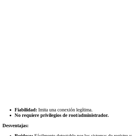
Fiabilidad:
Imita una conexión legítima.
No requiere privilegios de root/administrador.
Desventajas:
Ruidoso:
Fácilmente detectable por los sistemas de registro y