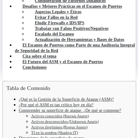
Consideración de Entornos Dinámicos
Desafíos y Mejores Prácticas en el Escaneo de Puertos
Aspectos Legales y Éticos
Evitar Fallos en la Red
Eludir Firewalls e IDS/IPS
Trabajar con Falsos Positivos/Negativos
Escalado del Escaneo
Actualización de Herramientas y Bases de Datos
El Escaneo de Puertos como Parte de una Auditoría Integral
de Seguridad de la Red
Cita sobre el tema
El Futuro del ASM y el Escaneo de Puertos
Conclusiones
Tabla de Contenido
¿Qué es la Gestión de la Superficie de Ataque (ASM)?
¿Por qué el ASM es tan crítico hoy en día?
Comprender su superficie de ataque: ¿De qué se compone?
Activos conocidos (Known Assets)
Activos desconocidos (Unknown Assets)
Activos ilegítimos (Rogue Assets)
TI en la sombra (Shadow IT)