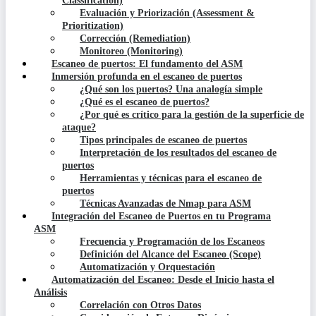
Classification)
Evaluación y Priorización (Assessment &
Prioritization)
Corrección (Remediation)
Monitoreo (Monitoring)
Escaneo de puertos: El fundamento del ASM
Inmersión profunda en el escaneo de puertos
¿Qué son los puertos? Una analogía simple
¿Qué es el escaneo de puertos?
¿Por qué es crítico para la gestión de la superficie de
ataque?
Tipos principales de escaneo de puertos
Interpretación de los resultados del escaneo de
puertos
Herramientas y técnicas para el escaneo de
puertos
Técnicas Avanzadas de Nmap para ASM
Integración del Escaneo de Puertos en tu Programa
ASM
Frecuencia y Programación de los Escaneos
Definición del Alcance del Escaneo (Scope)
Automatización y Orquestación
Automatización del Escaneo: Desde el Inicio hasta el
Análisis
Correlación con Otros Datos