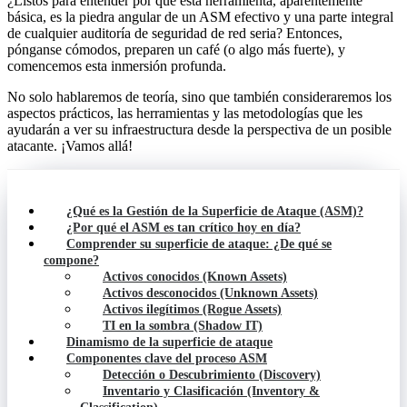
¿Listos para entender por qué esta herramienta, aparentemente
básica, es la piedra angular de un ASM efectivo y una parte integral
de cualquier auditoría de seguridad de red seria? Entonces,
pónganse cómodos, preparen un café (o algo más fuerte), y
comencemos esta inmersión profunda.
No solo hablaremos de teoría, sino que también consideraremos los
aspectos prácticos, las herramientas y las metodologías que les
ayudarán a ver su infraestructura desde la perspectiva de un posible
atacante. ¡Vamos allá!
¿Qué es la Gestión de la Superficie de Ataque (ASM)?
¿Por qué el ASM es tan crítico hoy en día?
Comprender su superficie de ataque: ¿De qué se
compone?
Activos conocidos (Known Assets)
Activos desconocidos (Unknown Assets)
Activos ilegítimos (Rogue Assets)
TI en la sombra (Shadow IT)
Dinamismo de la superficie de ataque
Componentes clave del proceso ASM
Detección o Descubrimiento (Discovery)
Inventario y Clasificación (Inventory &