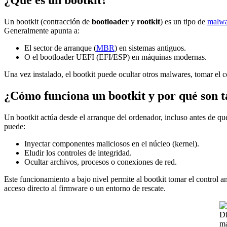
Un bootkit (contracción de
bootloader
y
rootkit
) es un tipo de
malwa
Generalmente apunta a:
El sector de arranque (
MBR
) en sistemas antiguos.
O el bootloader UEFI (EFI/ESP) en máquinas modernas.
Una vez instalado, el bootkit puede ocultar otros malwares, tomar el co
¿Cómo funciona un bootkit y por qué son ta
Un bootkit actúa desde el arranque del ordenador, incluso antes de qu
puede:
Inyectar componentes maliciosos en el núcleo (kernel).
Eludir los controles de integridad.
Ocultar archivos, procesos o conexiones de red.
Este funcionamiento a bajo nivel permite al bootkit tomar el control a
acceso directo al firmware o un entorno de rescate.
Di
ma