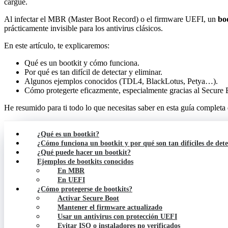
cargue.
Al infectar el MBR (Master Boot Record) o el firmware UEFI, un
bo
prácticamente invisible para los antivirus clásicos.
En este artículo, te explicaremos:
Qué es un bootkit y cómo funciona.
Por qué es tan difícil de detectar y eliminar.
Algunos ejemplos conocidos (TDL4, BlackLotus, Petya…).
Cómo protegerte eficazmente, especialmente gracias al Secure 
He resumido para ti todo lo que necesitas saber en esta guía completa
¿Qué es un bootkit?
¿Cómo funciona un bootkit y por qué son tan difíciles de det
¿Qué puede hacer un bootkit?
Ejemplos de bootkits conocidos
En MBR
En UEFI
¿Cómo protegerse de bootkits?
Activar Secure Boot
Mantener el firmware actualizado
Usar un antivirus con protección UEFI
Evitar ISO o instaladores no verificados