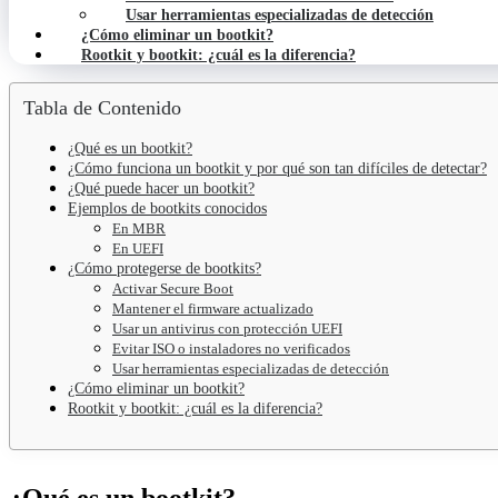
Usar herramientas especializadas de detección
¿Cómo eliminar un bootkit?
Rootkit y bootkit: ¿cuál es la diferencia?
Tabla de Contenido
¿Qué es un bootkit?
¿Cómo funciona un bootkit y por qué son tan difíciles de detectar?
¿Qué puede hacer un bootkit?
Ejemplos de bootkits conocidos
En MBR
En UEFI
¿Cómo protegerse de bootkits?
Activar Secure Boot
Mantener el firmware actualizado
Usar un antivirus con protección UEFI
Evitar ISO o instaladores no verificados
Usar herramientas especializadas de detección
¿Cómo eliminar un bootkit?
Rootkit y bootkit: ¿cuál es la diferencia?
¿Qué es un bootkit?