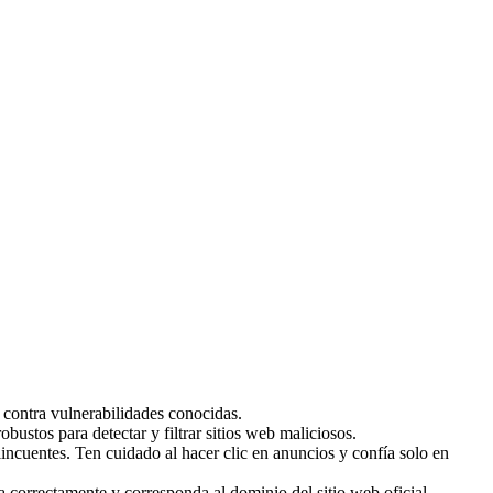
 contra vulnerabilidades conocidas.
stos para detectar y filtrar sitios web maliciosos.
ncuentes. Ten cuidado al hacer clic en anuncios y confía solo en
a correctamente y corresponda al dominio del sitio web oficial.