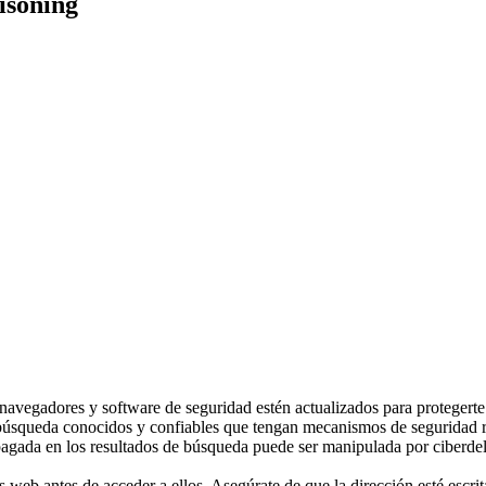
isoning
navegadores y software de seguridad estén actualizados para protegerte
squeda conocidos y confiables que tengan mecanismos de seguridad robu
pagada en los resultados de búsqueda puede ser manipulada por ciberdeli
web antes de acceder a ellos. Asegúrate de que la dirección esté escrit