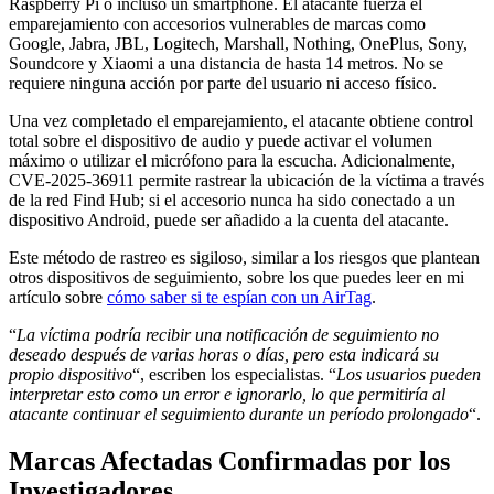
Raspberry Pi o incluso un smartphone. El atacante fuerza el
emparejamiento con accesorios vulnerables de marcas como
Google, Jabra, JBL, Logitech, Marshall, Nothing, OnePlus, Sony,
Soundcore y Xiaomi a una distancia de hasta 14 metros. No se
requiere ninguna acción por parte del usuario ni acceso físico.
Una vez completado el emparejamiento, el atacante obtiene control
total sobre el dispositivo de audio y puede activar el volumen
máximo o utilizar el micrófono para la escucha. Adicionalmente,
CVE-2025-36911 permite rastrear la ubicación de la víctima a través
de la red Find Hub; si el accesorio nunca ha sido conectado a un
dispositivo Android, puede ser añadido a la cuenta del atacante.
Este método de rastreo es sigiloso, similar a los riesgos que plantean
otros dispositivos de seguimiento, sobre los que puedes leer en mi
artículo sobre
cómo saber si te espían con un AirTag
.
“
La víctima podría recibir una notificación de seguimiento no
deseado después de varias horas o días, pero esta indicará su
propio dispositivo
“, escriben los especialistas. “
Los usuarios pueden
interpretar esto como un error e ignorarlo, lo que permitiría al
atacante continuar el seguimiento durante un período prolongado
“.
Marcas Afectadas Confirmadas por los
Investigadores