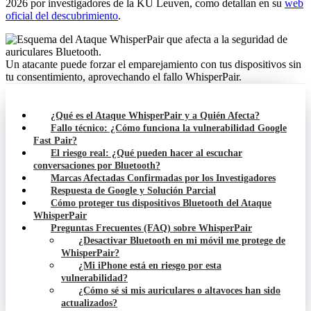
2026 por investigadores de la KU Leuven, como detallan en su
web
oficial del descubrimiento
.
Un atacante puede forzar el emparejamiento con tus dispositivos sin
tu consentimiento, aprovechando el fallo WhisperPair.
¿Qué es el Ataque WhisperPair y a Quién Afecta?
Fallo técnico: ¿Cómo funciona la vulnerabilidad Google
Fast Pair?
El riesgo real: ¿Qué pueden hacer al escuchar
conversaciones por Bluetooth?
Marcas Afectadas Confirmadas por los Investigadores
Respuesta de Google y Solución Parcial
Cómo proteger tus dispositivos Bluetooth del Ataque
WhisperPair
Preguntas Frecuentes (FAQ) sobre WhisperPair
¿Desactivar Bluetooth en mi móvil me protege de
WhisperPair?
¿Mi iPhone está en riesgo por esta
vulnerabilidad?
¿Cómo sé si mis auriculares o altavoces han sido
actualizados?