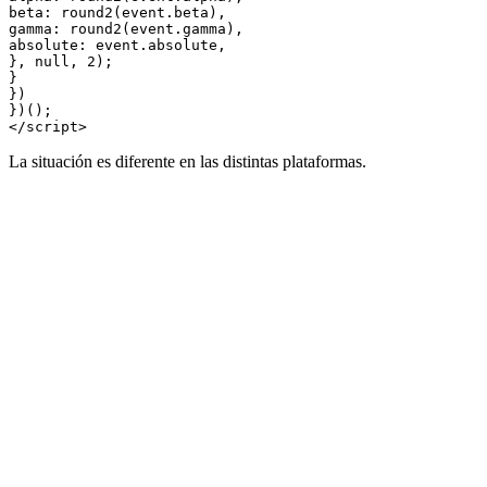
beta: round2(event.beta),

gamma: round2(event.gamma),

absolute: event.absolute,

}, null, 2);

}

})

})();

</script>
La situación es diferente en las distintas plataformas.