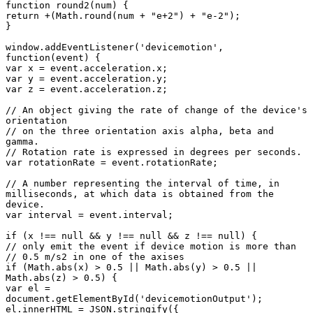
function round2(num) {

return +(Math.round(num + "e+2") + "e-2");

}

window.addEventListener('devicemotion', 
function(event) {

var x = event.acceleration.x;

var y = event.acceleration.y;

var z = event.acceleration.z;

// An object giving the rate of change of the device's 
orientation

// on the three orientation axis alpha, beta and 
gamma.

// Rotation rate is expressed in degrees per seconds.

var rotationRate = event.rotationRate;

// A number representing the interval of time, in 
milliseconds, at which data is obtained from the 
device.

var interval = event.interval;

if (x !== null && y !== null && z !== null) {

// only emit the event if device motion is more than

// 0.5 m/s2 in one of the axises

if (Math.abs(x) > 0.5 || Math.abs(y) > 0.5 || 
Math.abs(z) > 0.5) {

var el = 
document.getElementById('devicemotionOutput');

el.innerHTML = JSON.stringify({
