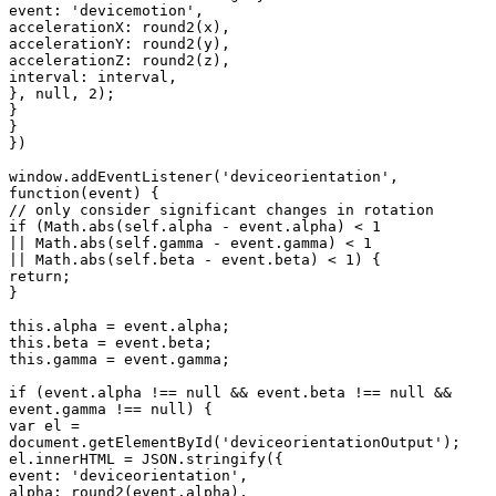
event: 'devicemotion',

accelerationX: round2(x),

accelerationY: round2(y),

accelerationZ: round2(z),

interval: interval,

}, null, 2);

}

}

})

window.addEventListener('deviceorientation', 
function(event) {

// only consider significant changes in rotation

if (Math.abs(self.alpha - event.alpha) < 1

|| Math.abs(self.gamma - event.gamma) < 1

|| Math.abs(self.beta - event.beta) < 1) {

return;

}

this.alpha = event.alpha;

this.beta = event.beta;

this.gamma = event.gamma;

if (event.alpha !== null && event.beta !== null && 
event.gamma !== null) {

var el = 
document.getElementById('deviceorientationOutput');

el.innerHTML = JSON.stringify({

event: 'deviceorientation',

alpha: round2(event.alpha),
