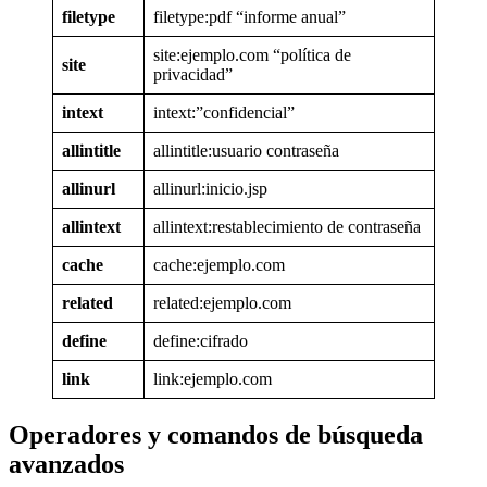
filetype
filetype:pdf “informe anual”
site:ejemplo.com “política de
site
privacidad”
intext
intext:”confidencial”
allintitle
allintitle:usuario contraseña
allinurl
allinurl:inicio.jsp
allintext
allintext:restablecimiento de contraseña
cache
cache:ejemplo.com
related
related:ejemplo.com
define
define:cifrado
link
link:ejemplo.com
Operadores y comandos de búsqueda
avanzados