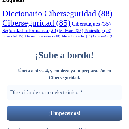
Diccionario Ciberseguridad
(88)
Ciberseguridad
(85)
Ciberataques
(35)
Seguridad Informática
(29)
Malware
(25)
Pentesting
(23)
Privacidad
(19)
Ataques Cibernéticos
(18)
Privacidad Online
(17)
Contraseñas
(16)
¡Sube a bordo!
Úneta a otros 4, y empieza ya tu preparación en
Ciberseguridad
.