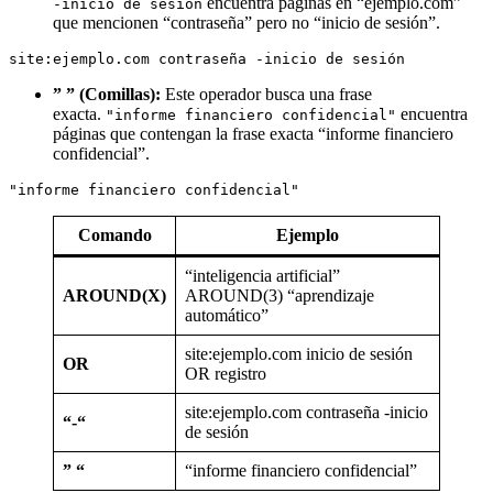
encuentra páginas en “ejemplo.com”
-inicio de sesión
que mencionen “contraseña” pero no “inicio de sesión”.
site:ejemplo.com contraseña -inicio de sesión
” ” (Comillas):
Este operador busca una frase
exacta.
encuentra
"informe financiero confidencial"
páginas que contengan la frase exacta “informe financiero
confidencial”.
"informe financiero confidencial"
Comando
Ejemplo
“inteligencia artificial”
AROUND(X)
AROUND(3) “aprendizaje
automático”
site:ejemplo.com inicio de sesión
OR
OR registro
site:ejemplo.com contraseña -inicio
“-“
de sesión
” “
“informe financiero confidencial”