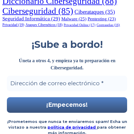
Diccionario Ciberseguridad
(88)
Ciberseguridad
(85)
Ciberataques
(35)
Seguridad Informática
(29)
Malware
(25)
Pentesting
(23)
Privacidad
(19)
Ataques Cibernéticos
(18)
Privacidad Online
(17)
Contraseñas
(16)
¡Sube a bordo!
Úneta a otros 4, y empieza ya tu preparación en
Ciberseguridad
.
¡Prometemos que nunca te enviaremos spam! Echa un
vistazo a nuestra
política de privacidad
para obtener
más información.