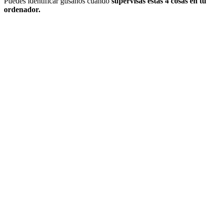
Puedes identificar gusanos cuando
supervisas estas 4 cosas en tu
ordenador.