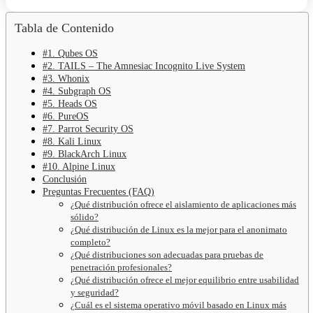
Tabla de Contenido
#1. Qubes OS
#2. TAILS – The Amnesiac Incognito Live System
#3. Whonix
#4. Subgraph OS
#5. Heads OS
#6. PureOS
#7. Parrot Security OS
#8. Kali Linux
#9. BlackArch Linux
#10. Alpine Linux
Conclusión
Preguntas Frecuentes (FAQ)
¿Qué distribución ofrece el aislamiento de aplicaciones más
sólido?
¿Qué distribución de Linux es la mejor para el anonimato
completo?
¿Qué distribuciones son adecuadas para pruebas de
penetración profesionales?
¿Qué distribución ofrece el mejor equilibrio entre usabilidad
y seguridad?
¿Cuál es el sistema operativo móvil basado en Linux más