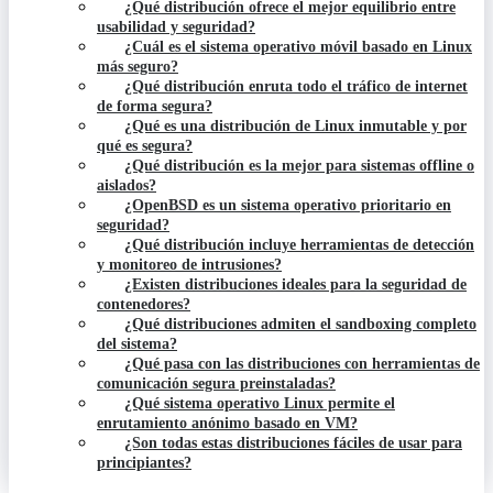
¿Qué distribución ofrece el mejor equilibrio entre
usabilidad y seguridad?
¿Cuál es el sistema operativo móvil basado en Linux
más seguro?
¿Qué distribución enruta todo el tráfico de internet
de forma segura?
¿Qué es una distribución de Linux inmutable y por
qué es segura?
¿Qué distribución es la mejor para sistemas offline o
aislados?
¿OpenBSD es un sistema operativo prioritario en
seguridad?
¿Qué distribución incluye herramientas de detección
y monitoreo de intrusiones?
¿Existen distribuciones ideales para la seguridad de
contenedores?
¿Qué distribuciones admiten el sandboxing completo
del sistema?
¿Qué pasa con las distribuciones con herramientas de
comunicación segura preinstaladas?
¿Qué sistema operativo Linux permite el
enrutamiento anónimo basado en VM?
¿Son todas estas distribuciones fáciles de usar para
principiantes?