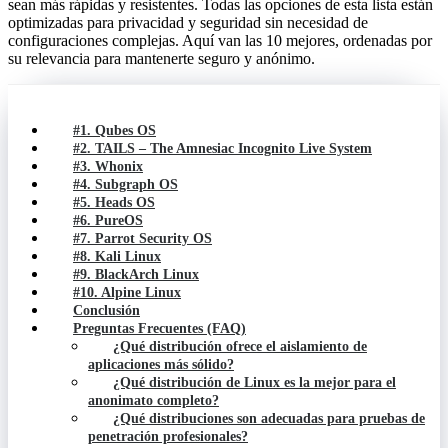
sean más rápidas y resistentes. Todas las opciones de esta lista están
optimizadas para privacidad y seguridad sin necesidad de
configuraciones complejas. Aquí van las 10 mejores, ordenadas por
su relevancia para mantenerte seguro y anónimo.
#1. Qubes OS
#2. TAILS – The Amnesiac Incognito Live System
#3. Whonix
#4. Subgraph OS
#5. Heads OS
#6. PureOS
#7. Parrot Security OS
#8. Kali Linux
#9. BlackArch Linux
#10. Alpine Linux
Conclusión
Preguntas Frecuentes (FAQ)
¿Qué distribución ofrece el aislamiento de
aplicaciones más sólido?
¿Qué distribución de Linux es la mejor para el
anonimato completo?
¿Qué distribuciones son adecuadas para pruebas de
penetración profesionales?