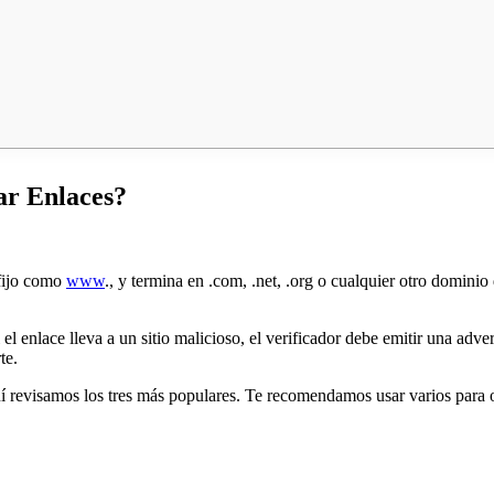
ar Enlaces?
efijo como
www
., y termina en .com, .net, .org o cualquier otro dominio 
l enlace lleva a un sitio malicioso, el verificador debe emitir una adver
te.
quí revisamos los tres más populares. Te recomendamos usar varios para 