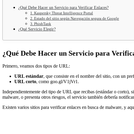
¿Qué Debe Hacer un Servicio para Verificar Enlaces?
1. Kaspersky Threat Intelligence Portal
2. Estado del sitio según Navegación segura de Google
3. PhishTank
¿Qué Servicio Elegir?
¿Qué Debe Hacer un Servicio para Verific
Primero, veamos dos tipos de URL:
URL estándar
, que consiste en el nombre del sitio, con un pr
URL corto
, como goo.gl/V1jVr1.
Independientemente del tipo de URL que recibas (estándar o corto), si e
malware, o presenta otros riesgos, el servicio también debería notificar
Existen varios sitios para verificar enlaces en busca de malware, y a