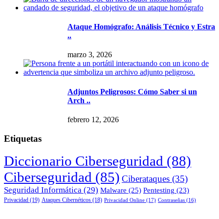
Ataque Homógrafo: Análisis Técnico y Estra
..
marzo 3, 2026
Adjuntos Peligrosos: Cómo Saber si un
Arch ..
febrero 12, 2026
Etiquetas
Diccionario Ciberseguridad
(88)
Ciberseguridad
(85)
Ciberataques
(35)
Seguridad Informática
(29)
Malware
(25)
Pentesting
(23)
Privacidad
(19)
Ataques Cibernéticos
(18)
Privacidad Online
(17)
Contraseñas
(16)