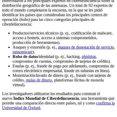
entrevistaron a los principales expertos en ciberdelincuencia sobre la
distribución geográfica de las amenazas. Un total de 92 expertos de
todo el mundo completaron la encuesta, en la que se les pidió
identificar los países que consideraban los principales centros de
operación (hubs) para las cinco categorías principales de
ciberdelincuencia:
Productos/servicios técnicos (p. ej., codificación de malware,
acceso a botnets, acceso a sistemas comprometidos,
producción de herramientas).
Ataques y extorsión (p. ej.,
ataques de denegación de servicio
,
ransomware
).
Robo de datos
/identidad (p. ej., hacking,
phishing
,
compromiso de cuentas, compromiso de tarjetas de crédito).
Estafas (p. ej., fraude de pago por adelantado, compromiso de
correo electrónico empresarial, fraude en subastas en línea).
Monetización/lavado de dinero (p. ej., fraude con tarjetas de
crédito,
mulas de dinero
, plataformas ilícitas de moneda
virtual).
Los investigadores utilizaron los resultados para construir el
nuevo
Índice Mundial de Ciberdelincuencia
, una herramienta que
permite una comparación directa entre países, tal y como
confirma la
Universidad de Oxford
.