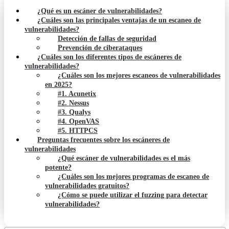
¿Qué es un escáner de vulnerabilidades?
¿Cuáles son las principales ventajas de un escaneo de
vulnerabilidades?
Detección de fallas de seguridad
Prevención de ciberataques
¿Cuáles son los diferentes tipos de escáneres de
vulnerabilidades?
¿Cuáles son los mejores escaneos de vulnerabilidades
en 2025?
#1. Acunetix
#2. Nessus
#3. Qualys
#4. OpenVAS
#5. HTTPCS
Preguntas frecuentes sobre los escáneres de
vulnerabilidades
¿Qué escáner de vulnerabilidades es el más
potente?
¿Cuáles son los mejores programas de escaneo de
vulnerabilidades gratuitos?
¿Cómo se puede utilizar el fuzzing para detectar
vulnerabilidades?